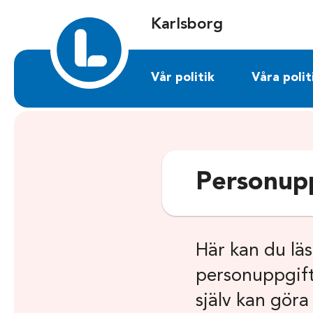
Sök på karlsborg.liberalerna.se
Karlsborg
Vår politik
Våra polit
Personupp
Här kan du lä
personuppgifte
själv kan göra