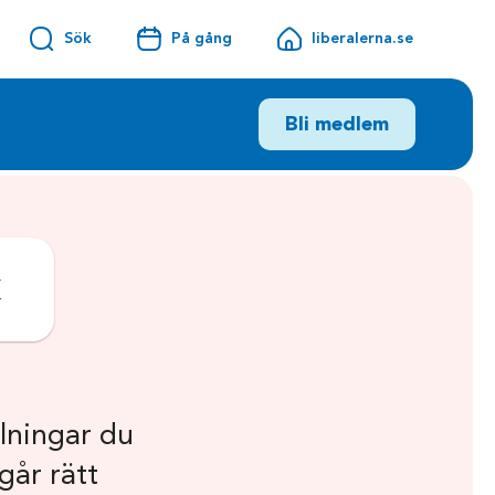
Sök
På gång
liberalerna.se
Bli medlem
k
llningar du
går rätt