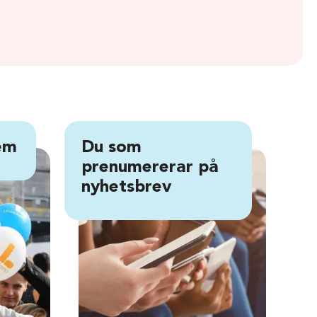
em
Du som
Du
prenumererar på
pe
nyhetsbrev