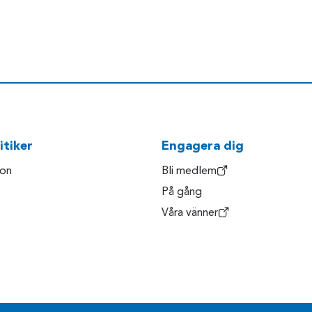
itiker
Engagera dig
son
Bli medlem
På gång
Våra vänner