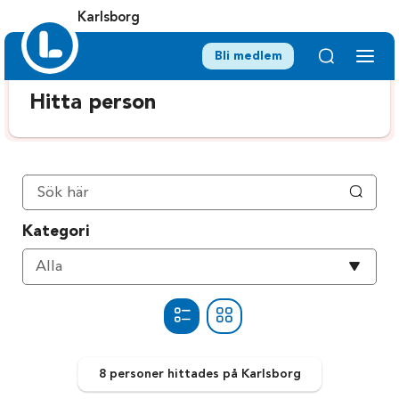
Karlsborg
Bli medlem
Hitta person
Kategori
Välj
Alla
kategori
8 personer
hittades
på Karlsborg