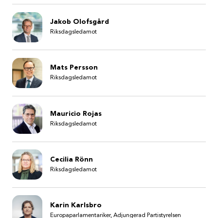
Jakob Olofsgård
Riksdagsledamot
Mats Persson
Riksdagsledamot
Mauricio Rojas
Riksdagsledamot
Cecilia Rönn
Riksdagsledamot
Karin Karlsbro
Europaparlamentariker, Adjungerad Partistyrelsen